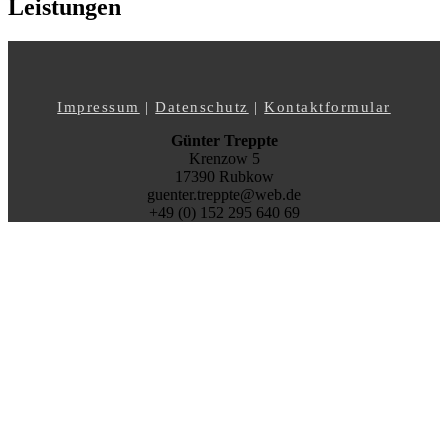
Leistungen
Impressum
|
Datenschutz
|
Kontaktformular
Günter Treppte
Krenzow 5
17390 Rubkow
guenter.treppte@web.de
+49 (0) 152 295 640 69