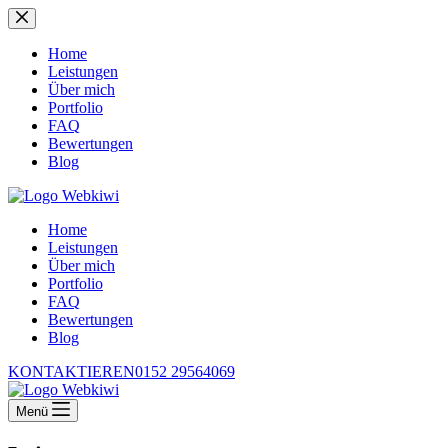
Zum
Inhalt
springen
Home
Leistungen
Über mich
Portfolio
FAQ
Bewertungen
Blog
Home
Leistungen
Über mich
Portfolio
FAQ
Bewertungen
Blog
KONTAKTIEREN
0152 29564069
Menü