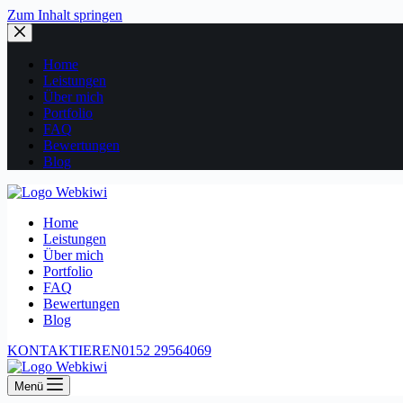
Zum Inhalt springen
Home
Leistungen
Über mich
Portfolio
FAQ
Bewertungen
Blog
Home
Leistungen
Über mich
Portfolio
FAQ
Bewertungen
Blog
KONTAKTIEREN
0152 29564069
Menü