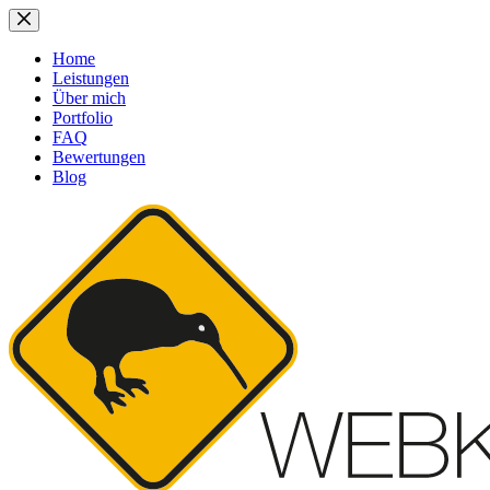
Zum
Inhalt
springen
Home
Leistungen
Über mich
Portfolio
FAQ
Bewertungen
Blog