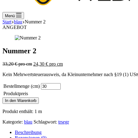
Menü
Start
blau
Nummer 2
ANGEBOT
Nummer 2
33,20
€
pro cm
24,30
€
pro cm
Kein Mehrwertsteuerausweis, da Kleinunternehmer nach §19 (1) US
Bestellmenge (cm)
Produktpreis
Nummer
In den Warenkorb
2
Menge
Produkt enthält: 1
m
Kategorie:
blau
Schlagwort:
trsegr
Beschreibung
Rezensionen (0)